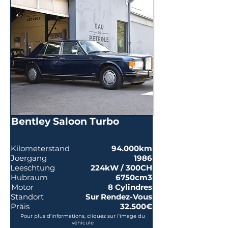
Bentley Saloon Turbo
Kilometerstand
94.000km
Joergang
1986
Leeschtung
224kW / 300CH
Hubraum
6750cm3
Motor
8 Cylindres
Standort
Sur Rendez-Vous
Präis
32.500€
Pour plus d'informations, cliquez sur l'image du
véhicule