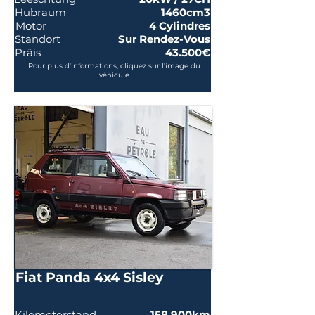
Hubraum
1460cm3
Motor
4 Cylindres
Standort
Sur Rendez-Vous
Präis
43.500€
Pour plus d'informations, cliquez sur l'image du
véhicule
Fiat Panda 4x4 Sisley
Kilometerstand
158.900km