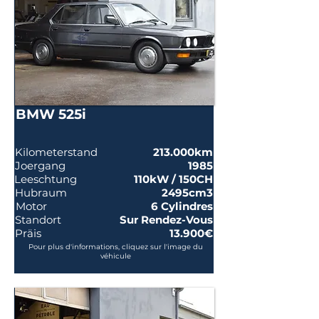
BMW 525i
Kilometerstand
213.000km
Joergang
1985
Leeschtung
110kW / 150CH
Hubraum
2495cm3
Motor
6 Cylindres
Standort
Sur Rendez-Vous
Präis
13.900€
Pour plus d'informations, cliquez sur l'image du
véhicule