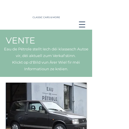
CLASSIC CARS & MORE
VENTE
Eau de Pétrole stellt Iech déi klassesch Autoe
vir, déi aktuell zum Verkaf stinn.
Klickt op d'Bild vun Ärer Wiel fir méi
Informatioun ze kréien.