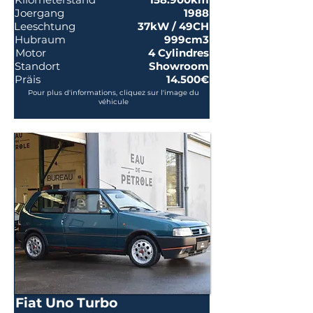
Joergang
1988
Leeschtung
37kW / 49CH
Hubraum
999cm3
Motor
4 Cylindres
Standort
Showroom
Präis
14.500€
Pour plus d'informations, cliquez sur l'image du
véhicule
Fiat Uno Turbo