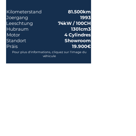
Kilometerstand
81.500km
Joergang
1993
Leeschtung
74kW / 100CH
Hubraum
1301cm3
Motor
4 Cylindres
Standort
Showroom
Präis
19.900€
Pour plus d'informations, cliquez sur l'image du
véhicule