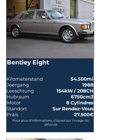
Bentley Eight
Kilometerstand
54.500mi
Joergang
1988
Leeschtung
154kW / 208CH
Hubraum
6750cm3
Motor
8 Cylindres
Standort
Sur Rendez-Vous
Präis
27.500€
Pour plus d'informations, cliquez sur l'image du
véhicule