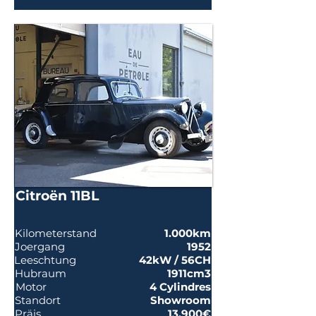
Citroën 11BL
Kilometerstand
1.000km
Joergang
1952
Leeschtung
42kW / 56CH
Hubraum
1911cm3
Motor
4 Cylindres
Standort
Showroom
Präis
13.900€