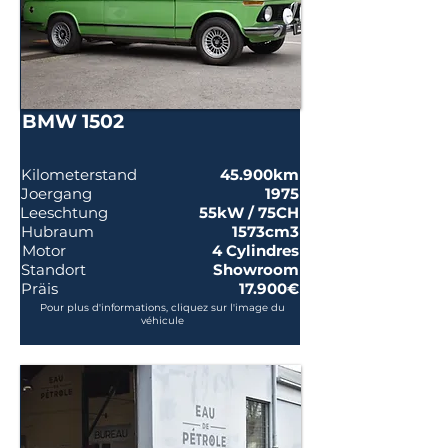
BMW 1502
Kilometerstand
45.900km
Joergang
1975
Leeschtung
55kW / 75CH
Hubraum
1573cm3
Motor
4 Cylindres
Standort
Showroom
Präis
17.900€
Pour plus d'informations, cliquez sur l'image du
véhicule