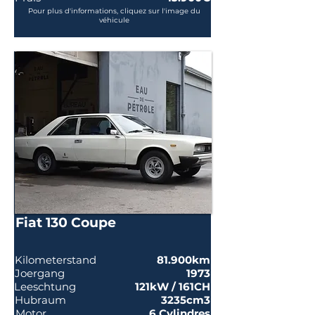
Pour plus d'informations, cliquez sur l'image du
véhicule
Fiat 130 Coupe
Kilometerstand
81.900km
Joergang
1973
Leeschtung
121kW / 161CH
Hubraum
3235cm3
Motor
6 Cylindres