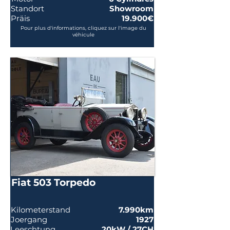
Standort
Showroom
Präis
19.900€
Pour plus d'informations, cliquez sur l'image du
véhicule
Fiat 503 Torpedo
Kilometerstand
7.990km
Joergang
1927
Leeschtung
20kW / 27CH