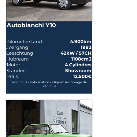
Autobianchi Y10
Kilometerstand
4.900km
Joergang
1992
Leeschtung
42kW / 57CH
Hubraum
1108cm3
Motor
4 Cylindres
Standort
Showroom
Präis
12.500€
Pour plus d'informations, cliquez sur l'image du
véhicule